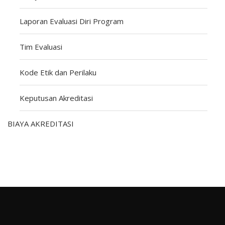
Laporan Evaluasi Diri Program
Tim Evaluasi
Kode Etik dan Perilaku
Keputusan Akreditasi
BIAYA AKREDITASI
EVALUATOR PROGRAM
MEMPERSIAPKAN PROGRAM UNTUK AKREDITASI IABEE
SETELAH TERAKREDITASI