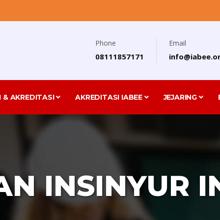
Phone
Email
08111857171
info@iabee.or
I & AKREDITASI
AKREDITASI IABEE
JEJARING
N INSINYUR 