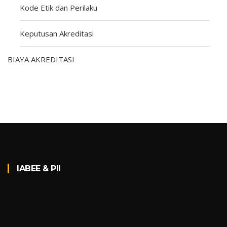
Kode Etik dan Perilaku
Keputusan Akreditasi
BIAYA AKREDITASI
EVALUATOR PROGRAM
MEMPERSIAPKAN PROGRAM UNTUK AKREDITASI IABEE
SETELAH TERAKREDITASI
IABEE & PII