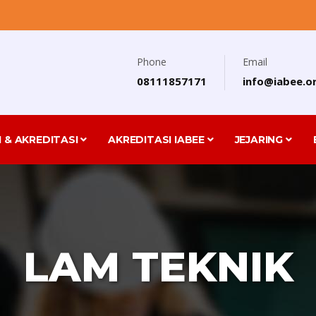
Phone
Email
08111857171
info@iabee.or
I & AKREDITASI
AKREDITASI IABEE
JEJARING
LAM TEKNIK