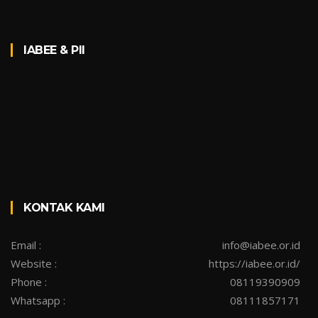
IABEE & PII
KONTAK KAMI
Email :
info@iabee.or.id
Website :
https://iabee.or.id/
Phone :
08119390909
Whatsapp :
08111857171